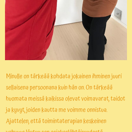
Minulle on tärkeää kohdata jokainen ihminen juuri
sellaisena persoonana kuin hän on. On tärkeää
huomata meissä kaikissa olevat voimavarat, taidot
ja kyvyt, joiden kautta me voimme onnistua.
Ajattelen, että toimintaterapian keskeinen