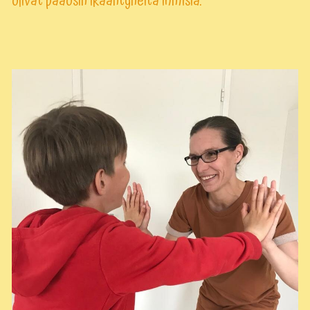
olivat pääosin ikääntyneitä ihmisiä.