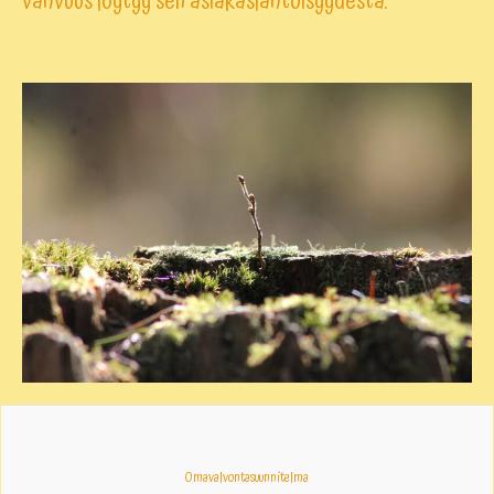
vahvuus löytyy sen asiakaslähtöisyydestä.
Omavalvontasuunnitelma