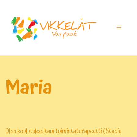
Siirry
sisältöön
Ma
Me
Maria
Olen koulutukseltani toimintaterapeutti (Stadia